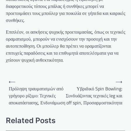
διαφορετικούς τύπους μπάλας ή συνθήκες μπορεί να
προετοιμάσει τους μπούλερ για ποικιλία σε γήπεδα και καιρικές
συνθήκες.
Επιπλέον, οι ασκήσεις ψυχικής προετοιμασίας, όπως οι τεχνικές
οραματισμού, μπορούν να ενισχύσουν την προσοχή και την
αυτοπεποίθηση. Οι μπούλερ θα πρέπει να οραματίζονται
επιτυχείς παραδόσεις και τα επιθυμητά αποτελέσματα για να
χτίσουν ψυχική ανθεκτικότητα.
Post
⟵
⟶
navigation
Πρόληψη τραυματισμών από
Υβριδικό Spin Bowling:
γρήγορο ρίξιμο: Τεχνικές
Συνδυάζοντας τεχνικές leg και
αποκατάστασης, Ενδυνάμωση
off spin, Προσαρμοστικότητα
Related Posts