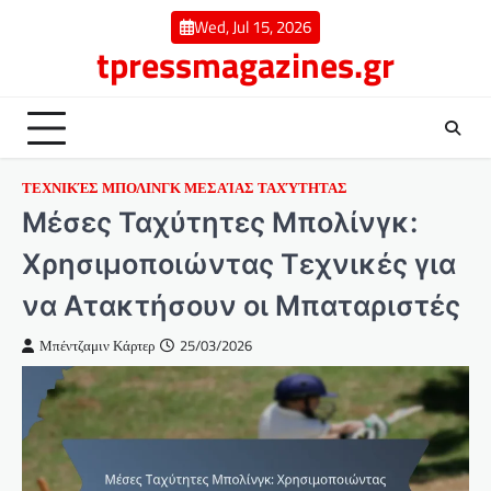
Skip
Wed, Jul 15, 2026
to
tpressmagazines.gr
content
ΤΕΧΝΙΚΈΣ ΜΠΟΛΙΝΓΚ ΜΕΣΑΊΑΣ ΤΑΧΎΤΗΤΑΣ
Μέσες Ταχύτητες Μπολίνγκ:
Χρησιμοποιώντας Τεχνικές για
να Ατακτήσουν οι Μπαταριστές
Μπέντζαμιν Κάρτερ
25/03/2026